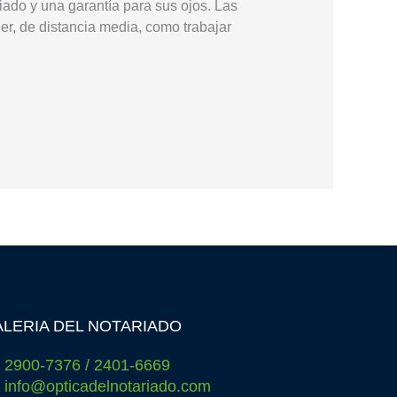
iado y una garantía para sus ojos. Las
er, de distancia media, como trabajar
LERIA DEL NOTARIADO
2900-7376 / 2401-6669
info@opticadelnotariado.com