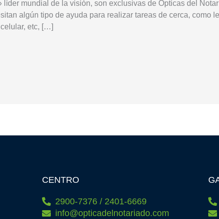
líder mundial de la visión, son exclusivas de Ópticas del Notar
tan algún tipo de ayuda para realizar tareas de cerca, como le
celular, etc, […]
CENTRO
GA
2900-7376 / 2401-6669
info@opticadelnotariado.com